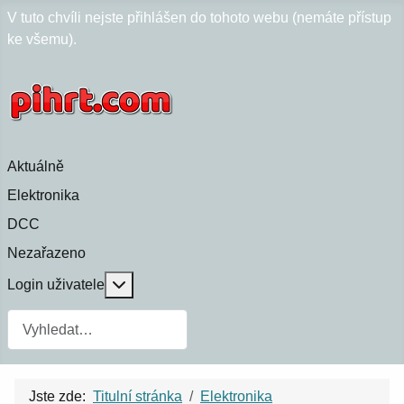
V tuto chvíli nejste přihlášen do tohoto webu (nemáte přístup
ke všemu).
Aktuálně
Elektronika
DCC
Nezařazeno
Více o: Login uživatele
Login uživatele
Jste zde:
Titulní stránka
Elektronika