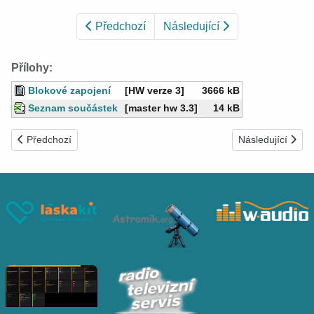
Předchozí
Následující
Přílohy:
Blokové zapojení
[HW verze 3]
3666 kB
Seznam součástek
[master hw 3.3]
14 kB
Předchozí článek: Mi Home WiFi Security Camera 360° 1080P
Další článek: Ar
Předchozí
Následující