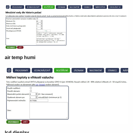
air temp humi
lcd display