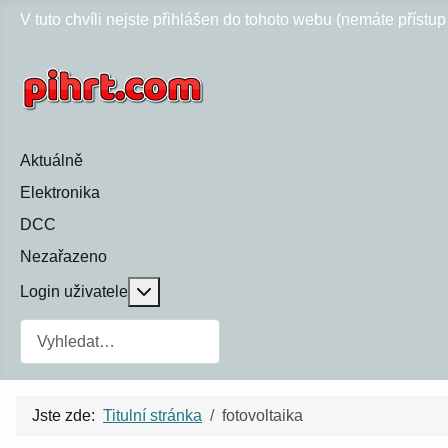
V tuto chvíli nejste přihlášen do tohoto webu (nemáte přístu
Aktuálně
Elektronika
DCC
Nezařazeno
Více o: Login uživatele
Login uživatele
Jste zde:
Titulní stránka
fotovoltaika