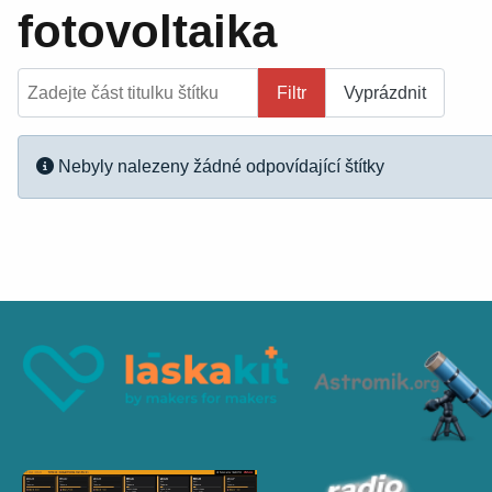
fotovoltaika
Zadejte část titulku štítku
Filtr
Vyprázdnit
Informace
Nebyly nalezeny žádné odpovídající štítky