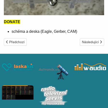
DONATE
schéma a deska (Eagle, Gerber, CAM)
Předchozí článek: Moje WiFi ESP8266 - Merkur battle tank
Další článek: Pá
Předchozí
Následující