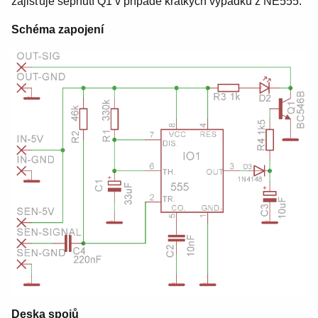
zajišťuje sepnutí Q1 v případě krátkých výpadků z NE555.
Schéma zapojení
Deska spojů