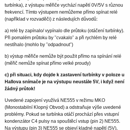
turbínka), z výstupu měřiče vychází napětí 0V/5V s různou
frekvencí. Tímto výstupem nemůžeme přímo spínat relé
(například v rozvaděči) z následujích důvodů:
a) relé by zapínalo/ vypínalo dle průtoku (otáčení turbínky).
Při pomalém průtoku by "cvakalo" a při rychlém by relé
nestíhalo (mohlo by "odpadnout")
b) výstup měřiče nemůže být použit přímo na spínání relé
(měřič nemůže spínat přímo velké proudy)
c) při situaci, kdy dojde k zastavení turbínky v poloze u
Hallova snímače je na výstupu neustále 5V, i když není
žádný průtok!
Uvedené zapojení využívá NE555 v režimu MKO
(Monostabilní Klopný Obvod) a odstraňuje výše uvedené
problémy. Pokud se turbínka otáčí prochází přes vstupní
kondenzátor C4 pulsy na spouštěcí vstup (pin 2) NE555.
Na výstupu (pin 3) NE555 se objeví kladné napětí (5V),