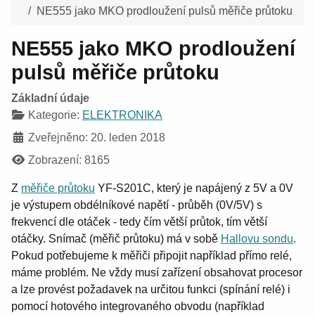
NE555 jako MKO prodloužení pulsů měřiče průtoku
NE555 jako MKO prodloužení
pulsů měřiče průtoku
Základní údaje
Kategorie:
ELEKTRONIKA
Zveřejněno: 20. leden 2018
Zobrazení: 8165
Z
měřiče průtoku
YF-S201C, který je napájený z 5V a 0V
je výstupem obdélníkové napětí - průběh (0V/5V) s
frekvencí dle otáček - tedy čím větší průtok, tím větší
otáčky. Snímač (měřič průtoku) má v sobě
Hallovu sondu
.
Pokud potřebujeme k měřiči připojit například přímo relé,
máme problém. Ne vždy musí zařízení obsahovat procesor
a lze provést požadavek na určitou funkci (spínání relé) i
pomocí hotového integrovaného obvodu (například