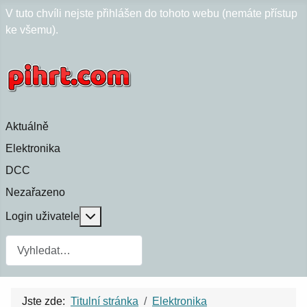
V tuto chvíli nejste přihlášen do tohoto webu (nemáte přístup
ke všemu).
Aktuálně
Elektronika
DCC
Nezařazeno
Více o: Login uživatele
Login uživatele
Jste zde:
Titulní stránka
Elektronika