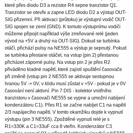
které přes diodu D3 a rezistor R4 sepne tranzistor Q1.
Tranzistor se otevře a zapne LED diodu D2 a výstup OUT-
SIG přizemní. Při aktivaci (průtoku) je výstupní vodič OUT-
SIG spojen se zemí (GND). K tomuto výstupnímu vodiči
můžeme připojit například výše zmiňované relé (jeden
vývod na +5V a druhý na OUT-SIG). Dokud se turbínka
otáčí, přichází pulsy na NE555 a výstup je sepnutý. Pokud
se turbínka přestane otáčet, na vstup (pin 2) přestanou
přicházet záporné pulsy. Na vstup pin 2 je přes R2
přiváděno kladné napětí, které zajistí spuštění časovače
při změně (vstup pin 2 NE555 se aktivuje sestupnou
hranou 5V -> 0V, v klidu musí zůstat v +5V - pokud je v 0V
časování není aktivní. Pin 7 DIS - kolektor vnitřního
tranzistoru v časovači NE555 se vypne a umožní nabíjení
kondenzátoru C1). Přes R1 se začne nabíjet C1 na napětí
2/3 napájecího napětí. V tomto okamžiku dojde k vypnutí
výstupu (pin 3 NE555). Zpožděné vypnutí relé je s
R1=330K a C1=33uF cca 8 vteřin. Kondenzátor C3