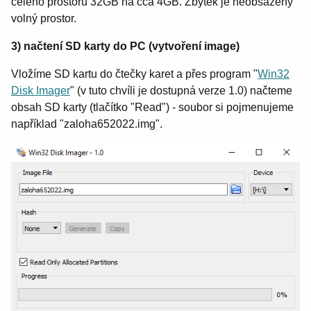
celého prostoru 32GB na cca 4GB. Zbytek je neobsazený
volný prostor.
3) načtení SD karty do PC (vytvoření image)
Vložíme SD kartu do čtečky karet a přes program "
Win32
Disk Imager
" (v tuto chvíli je dostupná verze 1.0) načteme
obsah SD karty (tlačítko "Read") - soubor si pojmenujeme
například "zaloha652022.img".