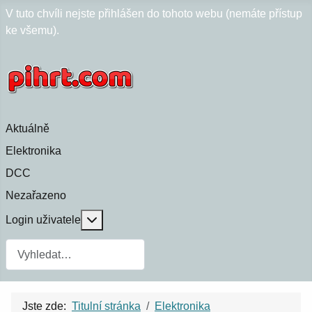
V tuto chvíli nejste přihlášen do tohoto webu (nemáte přístup
ke všemu).
Aktuálně
Elektronika
DCC
Nezařazeno
Více o: Login uživatele
Login uživatele
Jste zde:
Titulní stránka
Elektronika