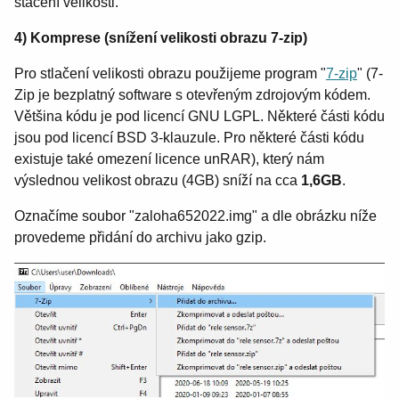
stačení velikosti.
4) Komprese (snížení velikosti obrazu 7-zip)
Pro stlačení velikosti obrazu použijeme program "
7-zip
" (
7-
Zip je bezplatný software s otevřeným zdrojovým kódem.
Většina kódu je pod licencí GNU LGPL.
Některé části kódu
jsou pod licencí BSD 3-klauzule.
Pro některé části kódu
existuje také omezení licence unRAR
), který nám
výslednou velikost obrazu (4GB) sníží na cca
1,6GB
.
Označíme soubor "zaloha652022.img" a dle obrázku níže
provedeme přidání do archivu jako gzip.