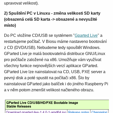
upravovat velikost).
2) Spuštění PC v Linuxu - změna velikosti SD karty
(obsazená celá SD karta -> obsazené a nevyužité
místo)
Do PC vložíme CD/USB se systémem "
Gparted Live
" a
restartujeme počítač. V Biosu máme nastaveno bootování
z CD (DVD/USB). Nebudeme tedy spouštět Windows.
GParted Live je malá bootovatelná distribuce GNU/Linux
pro počítače založené na x86.
Umožňuje vám využívat
všechny funkce nejnovějších verzí aplikace GParted.
GParted Live lze nainstalovat na CD, USB, PXE server a
pevný disk a poté spustit na počítači x86
. Šlo by
nainstalovat GParted jako balíček i do jiného Raspberry Pi
a v něm potom zmenšit velikost načteného obrazu.