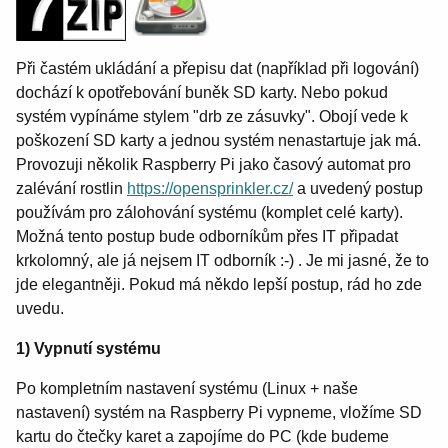
Při častém ukládání a přepisu dat (například při logování)
dochází k opotřebování buněk SD karty. Nebo pokud
systém vypínáme stylem "drb ze zásuvky". Obojí vede k
poškození SD karty a jednou systém nenastartuje jak má.
Provozuji několik Raspberry Pi jako časový automat pro
zalévání rostlin
https://opensprinkler.cz/
a uvedený postup
používám pro zálohování systému (komplet celé karty).
Možná tento postup bude odborníkům přes IT připadat
krkolomný, ale já nejsem IT odborník :-) . Je mi jasné, že to
jde elegantněji. Pokud má někdo lepší postup, rád ho zde
uvedu.
1) Vypnutí systému
Po kompletním nastavení systému (Linux + naše
nastavení) systém na Raspberry Pi vypneme, vložíme SD
kartu do čtečky karet a zapojíme do PC (kde budeme