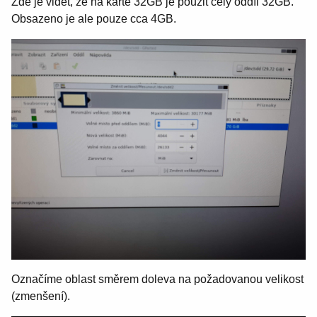
Zde je vidět, že na kartě 32GB je použit celý oddíl 32GB.
Obsazeno je ale pouze cca 4GB.
Označíme oblast směrem doleva na požadovanou velikost
(zmenšení).